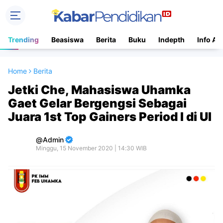
Trending
Beasiswa
Berita
Buku
Indepth
Info Ac
Home
Berita
Jetki Che, Mahasiswa Uhamka
Gaet Gelar Bergengsi Sebagai
Juara 1st Top Gainers Period I di UI
Admin
Minggu, 15 November 2020 | 14:30 WIB