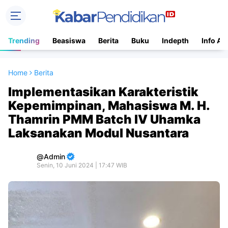
Trending
Beasiswa
Berita
Buku
Indepth
Info Ac
Home
Berita
Implementasikan Karakteristik
Kepemimpinan, Mahasiswa M. H.
Thamrin PMM Batch IV Uhamka
Laksanakan Modul Nusantara
Admin
Senin, 10 Juni 2024 | 17:47 WIB