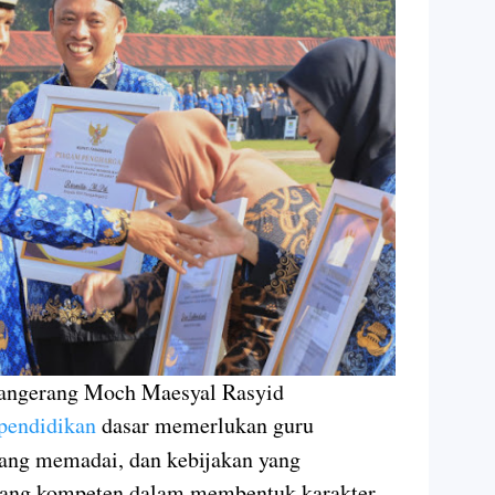
Tangerang Moch Maesyal Rasyid
pendidikan
dasar memerlukan guru
 yang memadai, dan kebijakan yang
yang kompeten dalam membentuk karakter