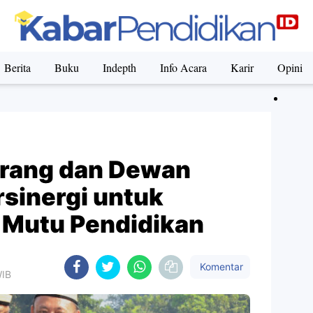
Berita
Buku
Indepth
Info Acara
Karir
Opini
rang dan Dewan
rsinergi untuk
 Mutu Pendidikan
Komentar
WIB