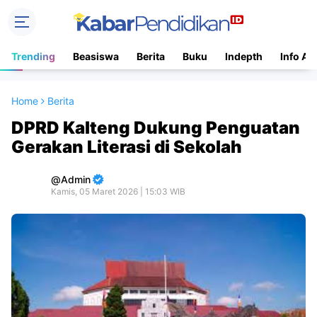
Trending
Beasiswa
Berita
Buku
Indepth
Info Ac
Home
Berita
DPRD Kalteng Dukung Penguatan
Gerakan Literasi di Sekolah
Admin
Kamis, 05 Maret 2026 | 15:03 WIB