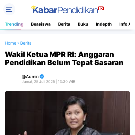
Trending
Beasiswa
Berita
Buku
Indepth
Info Ac
Home
Berita
Wakil Ketua MPR RI: Anggaran
Pendidikan Belum Tepat Sasaran
Admin
Jumat, 25 Juli 2025 | 13:30 WIB