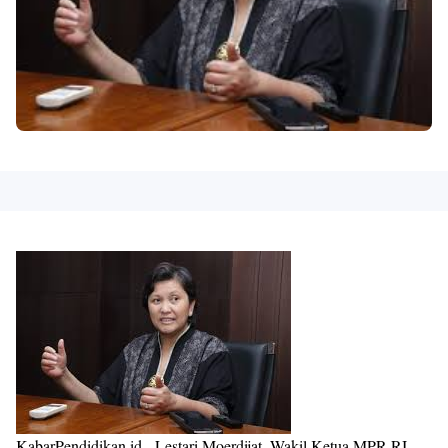
KabarPendidikan.id - Lestari Moerdijat, Wakil Ketua MPR RI,