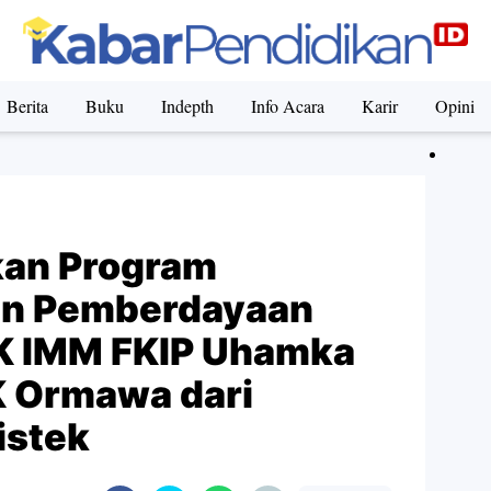
Berita
Buku
Indepth
Info Acara
Karir
Opini
kan Program
an Pemberdayaan
K IMM FKIP Uhamka
K Ormawa dari
istek