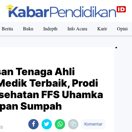
Berita
Buku
Indepth
Info Acara
Karir
Opini
san Tenaga Ahli
edik Terbaik, Prodi
esehatan FFS Uhamka
apan Sumpah
Komentar
IB