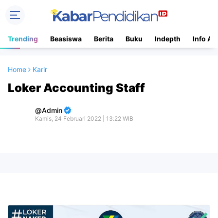
Trending
Beasiswa
Berita
Buku
Indepth
Info Ac
Home
Karir
Loker Accounting Staff
Admin
Kamis, 24 Februari 2022 | 13:22 WIB