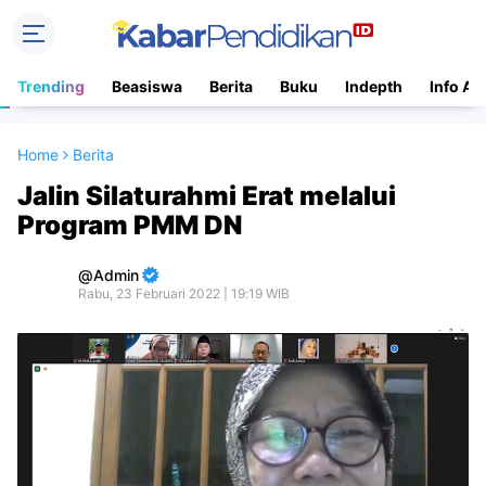
Trending
Beasiswa
Berita
Buku
Indepth
Info Ac
Home
Berita
Jalin Silaturahmi Erat melalui
Program PMM DN
Admin
Rabu, 23 Februari 2022 | 19:19 WIB