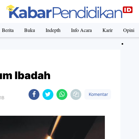
Berita
Buku
Indepth
Info Acara
Karir
Opini
um Ibadah
Komentar
WIB