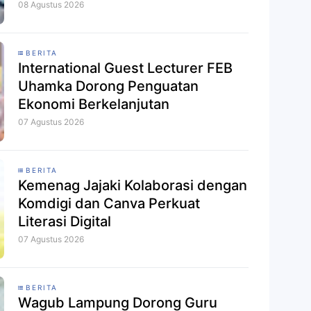
APSI PTMA
08 Agustus 2026
BERITA
International Guest Lecturer FEB
Uhamka Dorong Penguatan
Ekonomi Berkelanjutan
07 Agustus 2026
BERITA
Kemenag Jajaki Kolaborasi dengan
Komdigi dan Canva Perkuat
Literasi Digital
07 Agustus 2026
BERITA
Wagub Lampung Dorong Guru