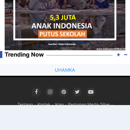
Trending Now
UHAMKA
Tentang
Kontak
Iklan
Pedoman Media Siber
Copyright ©
2026 Kabar Pendidikan