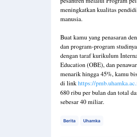
pesantren melalui Program pel
meningkatkan kualitas pendid
manusia.
Buat kamu yang penasaran deng
dan program-program studinya
dengan taraf kurikulum Inter
Education (OBE), dan penawara
menarik hingga 45%, kamu bisa
di link
https://pmb.uhamka.ac.
680 ribu per bulan dan total 
sebesar 40 miliar.
Berita
Uhamka