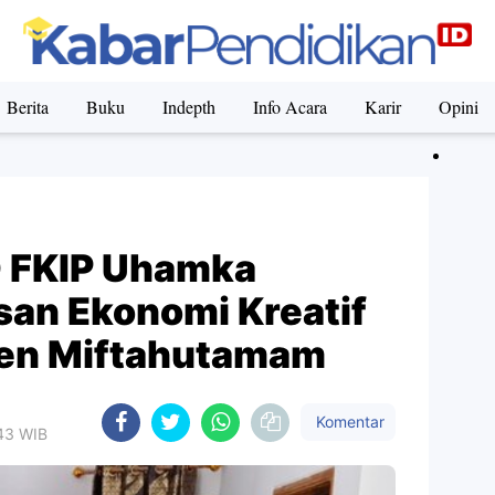
Berita
Buku
Indepth
Info Acara
Karir
Opini
 FKIP Uhamka
an Ekonomi Kreatif
ren Miftahutamam
Komentar
:43 WIB