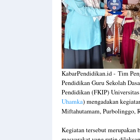
KabarPendidikan.id - Tim Pe
Pendidikan Guru Sekolah Dasa
Pendidikan (FKIP) Universi
Uhamka
) mengadakan kegiatan
Miftahutamam, Purbolinggo, R
Kegiatan tersebut merupakan 
masyarakat yang rutin dilaksa