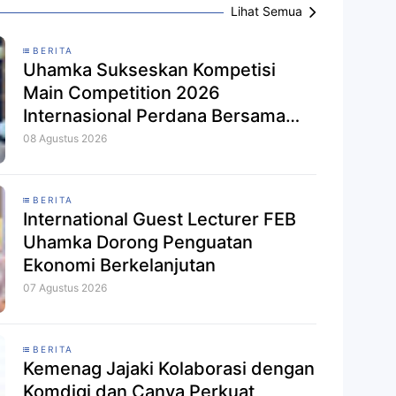
Lihat Semua
BERITA
Uhamka Sukseskan Kompetisi
Main Competition 2026
Internasional Perdana Bersama
APSI PTMA
08 Agustus 2026
BERITA
International Guest Lecturer FEB
Uhamka Dorong Penguatan
Ekonomi Berkelanjutan
07 Agustus 2026
BERITA
Kemenag Jajaki Kolaborasi dengan
Komdigi dan Canva Perkuat