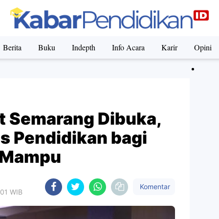
Berita
Buku
Indepth
Info Acara
Karir
Opini
t Semarang Dibuka,
s Pendidikan bagi
 Mampu
Komentar
:01 WIB