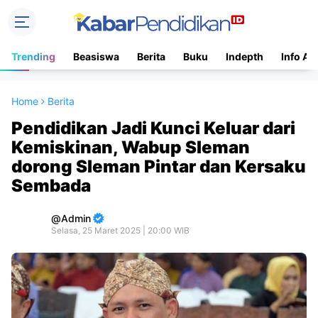
Trending
Beasiswa
Berita
Buku
Indepth
Info Ac
Home
Berita
Pendidikan Jadi Kunci Keluar dari
Kemiskinan, Wabup Sleman
dorong Sleman Pintar dan Kersaku
Sembada
Admin
Selasa, 25 Maret 2025 | 20:00 WIB