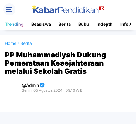
Trending
Beasiswa
Berita
Buku
Indepth
Info Ac
Home
Berita
PP Muhammadiyah Dukung
Pemerataan Kesejahteraan
melalui Sekolah Gratis
Admin
Senin, 05 Agustus 2024 | 09:16 WIB