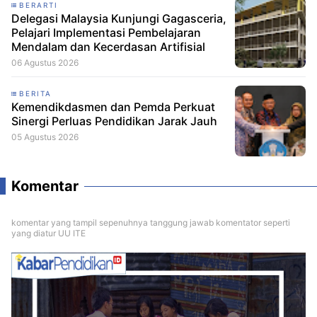
BERARTI
Delegasi Malaysia Kunjungi Gagasceria,
Pelajari Implementasi Pembelajaran
Mendalam dan Kecerdasan Artifisial
06 Agustus 2026
BERITA
Kemendikdasmen dan Pemda Perkuat
Sinergi Perluas Pendidikan Jarak Jauh
05 Agustus 2026
Komentar
komentar yang tampil sepenuhnya tanggung jawab komentator seperti
yang diatur UU ITE