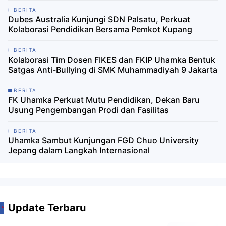
BERITA
Dubes Australia Kunjungi SDN Palsatu, Perkuat
Kolaborasi Pendidikan Bersama Pemkot Kupang
BERITA
Kolaborasi Tim Dosen FIKES dan FKIP Uhamka Bentuk
Satgas Anti-Bullying di SMK Muhammadiyah 9 Jakarta
BERITA
FK Uhamka Perkuat Mutu Pendidikan, Dekan Baru
Usung Pengembangan Prodi dan Fasilitas
BERITA
Uhamka Sambut Kunjungan FGD Chuo University
Jepang dalam Langkah Internasional
Update Terbaru