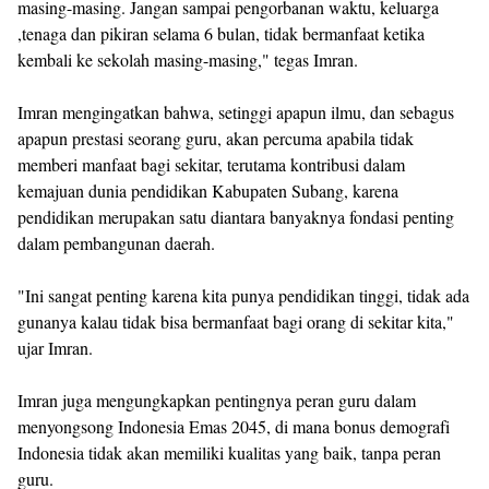
masing-masing. Jangan sampai pengorbanan waktu, keluarga
,tenaga dan pikiran selama 6 bulan, tidak bermanfaat ketika
kembali ke sekolah masing-masing," tegas Imran.
Imran mengingatkan bahwa, setinggi apapun ilmu, dan sebagus
apapun prestasi seorang guru, akan percuma apabila tidak
memberi manfaat bagi sekitar, terutama kontribusi dalam
kemajuan dunia pendidikan Kabupaten Subang, karena
pendidikan merupakan satu diantara banyaknya fondasi penting
dalam pembangunan daerah.
"Ini sangat penting karena kita punya pendidikan tinggi, tidak ada
gunanya kalau tidak bisa bermanfaat bagi orang di sekitar kita,"
ujar Imran.
Imran juga mengungkapkan pentingnya peran guru dalam
menyongsong Indonesia Emas 2045, di mana bonus demografi
Indonesia tidak akan memiliki kualitas yang baik, tanpa peran
guru.