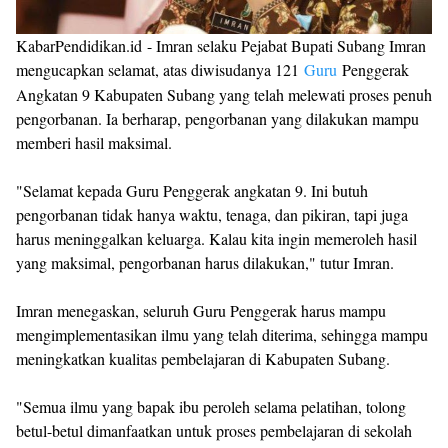
KabarPendidikan.id - Imran selaku Pejabat Bupati Subang Imran
mengucapkan selamat, atas diwisudanya 121
Guru
Penggerak
Angkatan 9 Kabupaten Subang yang telah melewati proses penuh
pengorbanan. Ia berharap, pengorbanan yang dilakukan mampu
memberi hasil maksimal.
"Selamat kepada Guru Penggerak angkatan 9. Ini butuh
pengorbanan tidak hanya waktu, tenaga, dan pikiran, tapi juga
harus meninggalkan keluarga. Kalau kita ingin memeroleh hasil
yang maksimal, pengorbanan harus dilakukan," tutur Imran.
Imran menegaskan, seluruh Guru Penggerak harus mampu
mengimplementasikan ilmu yang telah diterima, sehingga mampu
meningkatkan kualitas pembelajaran di Kabupaten Subang.
"Semua ilmu yang bapak ibu peroleh selama pelatihan, tolong
betul-betul dimanfaatkan untuk proses pembelajaran di sekolah