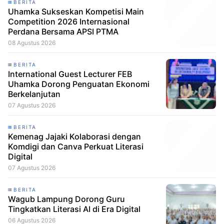
BERITA
Uhamka Sukseskan Kompetisi Main
Competition 2026 Internasional
Perdana Bersama APSI PTMA
08 Agustus 2026
BERITA
International Guest Lecturer FEB
Uhamka Dorong Penguatan Ekonomi
Berkelanjutan
07 Agustus 2026
BERITA
Kemenag Jajaki Kolaborasi dengan
Komdigi dan Canva Perkuat Literasi
Digital
07 Agustus 2026
BERITA
Wagub Lampung Dorong Guru
Tingkatkan Literasi AI di Era Digital
06 Agustus 2026