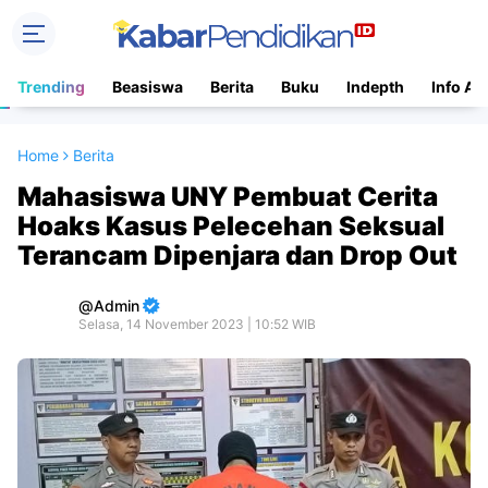
Trending
Beasiswa
Berita
Buku
Indepth
Info Ac
Home
Berita
Mahasiswa UNY Pembuat Cerita
Hoaks Kasus Pelecehan Seksual
Terancam Dipenjara dan Drop Out
Admin
Selasa, 14 November 2023 | 10:52 WIB