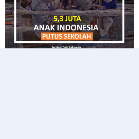
Trending Now
UHAMKA
Tentang
Kontak
Iklan
Pedoman Media Siber
Copyright ©
2026 Kabar Pendidikan