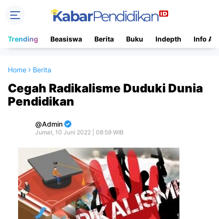
Trending
Beasiswa
Berita
Buku
Indepth
Info Ac
Home
Berita
Cegah Radikalisme Duduki Dunia
Pendidikan
Admin
Jumat, 10 Juni 2022 | 08:59 WIB