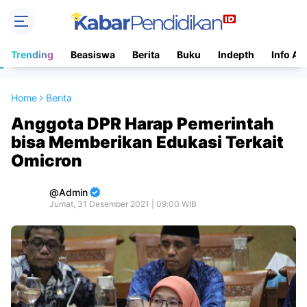
Trending
Beasiswa
Berita
Buku
Indepth
Info Ac
Home
Berita
Anggota DPR Harap Pemerintah
bisa Memberikan Edukasi Terkait
Omicron
Admin
Jumat, 31 Desember 2021 | 09:00 WIB