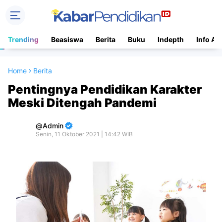
Trending
Beasiswa
Berita
Buku
Indepth
Info Ac
Home
Berita
Pentingnya Pendidikan Karakter
Meski Ditengah Pandemi
Admin
Senin, 11 Oktober 2021 | 14:42 WIB