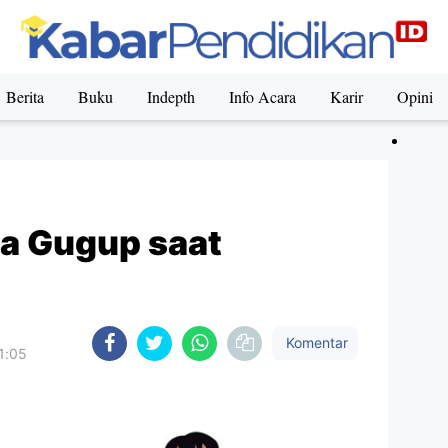
Berita
Buku
Indepth
Info Acara
Karir
Opini
a Gugup saat
Komentar
1:05