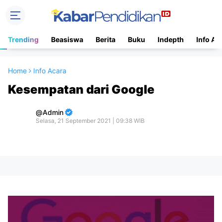
Trending
Beasiswa
Berita
Buku
Indepth
Info Ac
Home
Info Acara
Kesempatan dari Google
Admin
Selasa, 21 September 2021 | 09:38 WIB