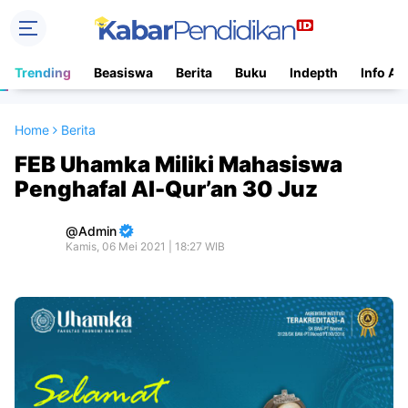
Trending
Beasiswa
Berita
Buku
Indepth
Info Ac
Home
Berita
FEB Uhamka Miliki Mahasiswa
Penghafal Al-Qur’an 30 Juz
Admin
Kamis, 06 Mei 2021 | 18:27 WIB