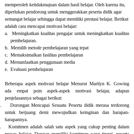
memperoleh ketidakmajuan dalam hasil belajar. Oleh karena itu,
diperlukan pendorong untuk menggerakkan peserta didik agar
semangat belajar sehingga dapat memiliki prestasi belajar. Berikut
adalah cara mencapai motivasi belajar:
a.
Meningkatkan kualitas pengajar untuk meningkatkan kualitas
pembelajaran.
b.
Memilih metode pembelajaran yang tepat
c.
Memaksimalkan fasilitas pembelajaran
d.
Memanfaatkan penggunaan media
e.
Evaluasi pembelajaran
Beberapa aspek motivasi belajar Menurut Marilyn K. Gowing
ada empat poin aspek-aspek motivasi belajar, adapun
penjelasannya sebagai berikut:
.
Dorongan Mencapai Sesuatu Peserta didik merasa terdorong
untuk berjuang demi mewujudkan keinginan dan harapan-
harapannya.
.
Komitmen adalah salah satu aspek yang cukup penting dalam
proses belajar. Dengan memiliki komitmen yang tinggi, peserta