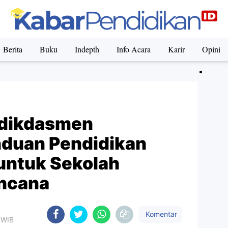
Berita
Buku
Indepth
Info Acara
Karir
Opini
dikdasmen
duan Pendidikan
untuk Sekolah
ncana
Komentar
 WIB