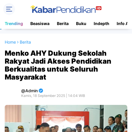
Trending
Beasiswa
Berita
Buku
Indepth
Info Ac
Home
Berita
Menko AHY Dukung Sekolah
Rakyat Jadi Akses Pendidikan
Berkualitas untuk Seluruh
Masyarakat
Admin
Kamis, 18 September 2025 | 14:04 WIB