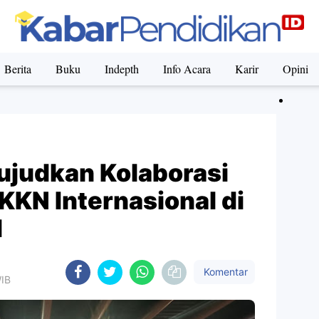
Berita
Buku
Indepth
Info Acara
Karir
Opini
judkan Kolaborasi
 KKN Internasional di
d
Komentar
WIB