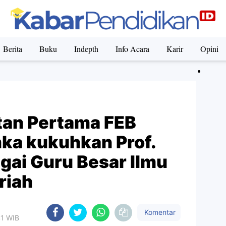
Berita
Buku
Indepth
Info Acara
Karir
Opini
an Pertama FEB
a kukuhkan Prof.
gai Guru Besar Ilmu
riah
Komentar
41 WIB