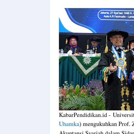
KabarPendidikan.id - Univer
Uhamka
) mengukuhkan Prof. 
Akuntansi Syariah dalam Sidan