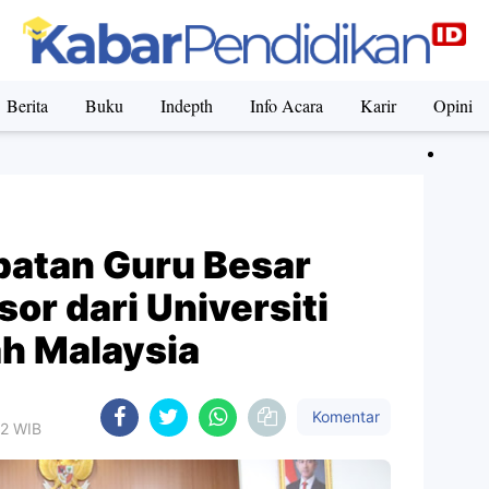
Berita
Buku
Indepth
Info Acara
Karir
Opini
atan Guru Besar
or dari Universiti
 Malaysia
Komentar
22 WIB