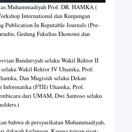
itas Muhammadiyah Prof. DR. HAMKA (
orkshop International dan Kunjungan
g Publication In Reputable Journals (Pre-
chrudin, Gedung Fakultas Ekonomi dan
Desvian Bandarsyah selaku Wakil Rektor II
elaku Wakil Rektor IV Uhamka, Prof.
hamka, Dan Mugisidi selaku Dekan
an Informatika (FTII) Uhamka, Prof.
Pembicara dari UMAM, Dwi Santoso selaku
olders.i
an bahwa di persyarikatan Muhammadiyah,
ri dakwah keilmuan. Karena tujuan riset-