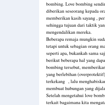
bombing. Love bombing sendir
diberikan seseorang kepada ora
memberikan kasih sayang , perh
sehingga tujuan dari taktik ya
mengendalikan mereka.
Beberapa remaja mungkin suda
tetapi untuk sebagian orang m
seperti apa, bukankah sama sa
berikut beberapa hal yang dapat
bombing tersebut, memberikan 
yang berlebihan (overprotekti
terkekang
, lalu menghabiska
membuat hubungan yang dijalan
Setelah mengetahui love bombi
terkait bagaimana kita mengat