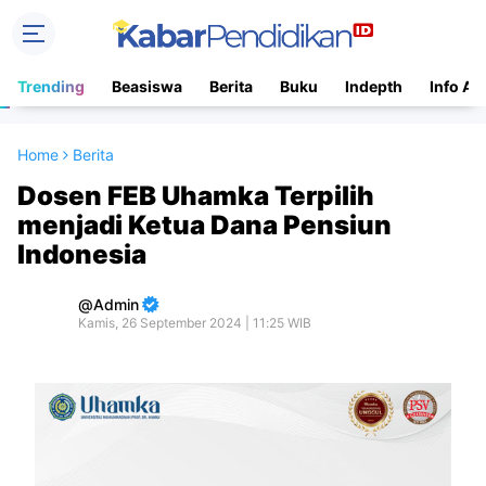
Trending
Beasiswa
Berita
Buku
Indepth
Info Ac
Home
Berita
Dosen FEB Uhamka Terpilih
menjadi Ketua Dana Pensiun
Indonesia
Admin
Kamis, 26 September 2024 | 11:25 WIB