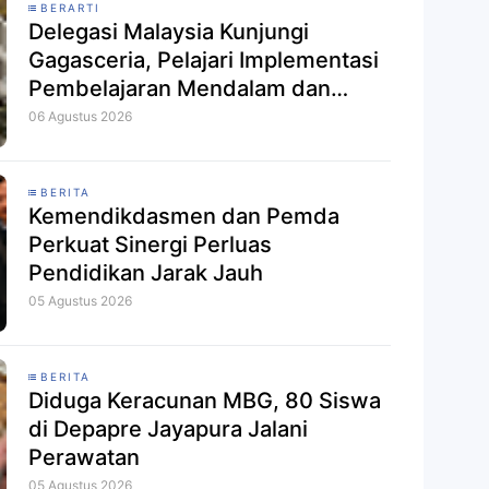
BERARTI
Delegasi Malaysia Kunjungi
Gagasceria, Pelajari Implementasi
Pembelajaran Mendalam dan
Kecerdasan Artifisial
06 Agustus 2026
BERITA
Kemendikdasmen dan Pemda
Perkuat Sinergi Perluas
Pendidikan Jarak Jauh
05 Agustus 2026
BERITA
Diduga Keracunan MBG, 80 Siswa
di Depapre Jayapura Jalani
Perawatan
05 Agustus 2026