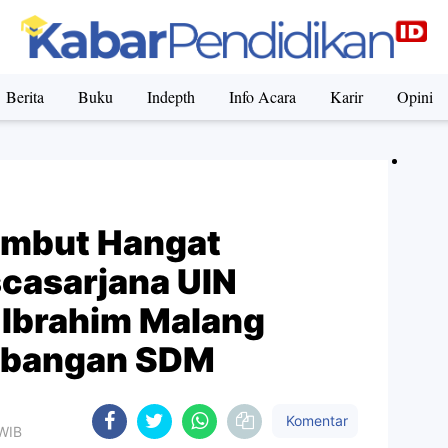
Berita
Buku
Indepth
Info Acara
Karir
Opini
ambut Hangat
casarjana UIN
 Ibrahim Malang
mbangan SDM
Komentar
 WIB