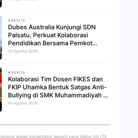
BERITA
Dubes Australia Kunjungi SDN
Palsatu, Perkuat Kolaborasi
Pendidikan Bersama Pemkot
Kupang
05 Agustus 2026
BERITA
Kolaborasi Tim Dosen FIKES dan
FKIP Uhamka Bentuk Satgas Anti-
Bullying di SMK Muhammadiyah 9
Jakarta
05 Agustus 2026
ggung jawab komentator seperti yang diatur UU ITE