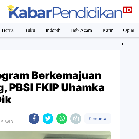
Berita
Buku
Indepth
Info Acara
Karir
Opini
ogram Berkemajuan
, PBSI FKIP Uhamka
ik
Komentar
:15 WIB