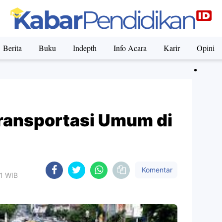
Berita
Buku
Indepth
Info Acara
Karir
Opini
ransportasi Umum di
Komentar
51 WIB