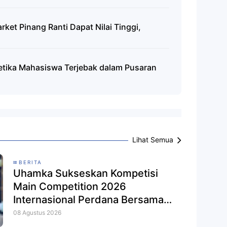
et Pinang Ranti Dapat Nilai Tinggi,
etika Mahasiswa Terjebak dalam Pusaran
Lihat Semua
BERITA
Uhamka Sukseskan Kompetisi
Main Competition 2026
Internasional Perdana Bersama
APSI PTMA
08 Agustus 2026