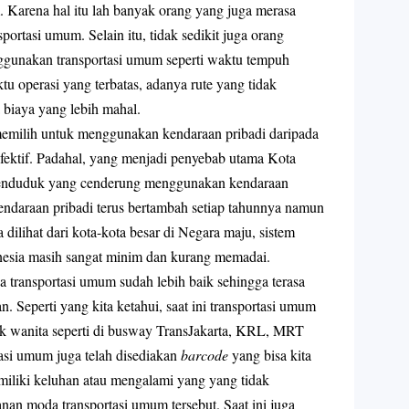
 Karena hal itu lah banyak orang yang juga merasa
ortasi umum. Selain itu, tidak sedikit juga orang
ggunakan transportasi umum seperti waktu tempuh
tu operasi yang terbatas, adanya rute yang tidak
 biaya yang lebih mahal.
memilih untuk menggunakan kendaraan pribadi daripada
 efektif. Padahal, yang menjadi penyebab utama Kota
a penduduk yang cenderung menggunakan kendaraan
kendaraan pribadi terus bertambah setiap tahunnya namun
a dilihat dari kota-kota besar di Negara maju, sistem
nesia masih sangat minim dan kurang memadai.
 transportasi umum sudah lebih baik sehingga terasa
. Seperti yang kita ketahui, saat ini transportasi umum
tuk wanita seperti di busway TransJakarta, KRL, MRT
rtasi umum juga telah disediakan
barcode
yang bisa kita
miliki keluhan atau mengalami yang yang tidak
n moda transportasi umum tersebut. Saat ini juga