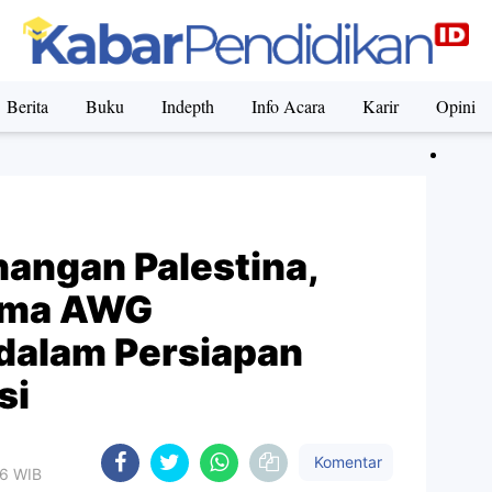
Berita
Buku
Indepth
Info Acara
Karir
Opini
ngan Palestina,
ama AWG
 dalam Persiapan
si
Komentar
16 WIB