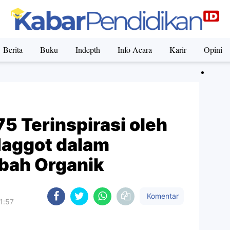
Berita
Buku
Indepth
Info Acara
Karir
Opini
5 Terinspirasi oleh
aggot dalam
bah Organik
Komentar
1:57