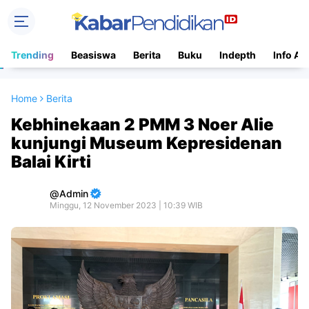
Trending
Beasiswa
Berita
Buku
Indepth
Info Ac
Home
Berita
Kebhinekaan 2 PMM 3 Noer Alie
kunjungi Museum Kepresidenan
Balai Kirti
Admin
Minggu, 12 November 2023 | 10:39 WIB