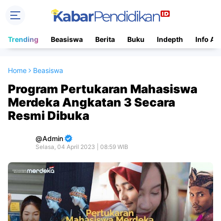
Trending
Beasiswa
Berita
Buku
Indepth
Info Ac
Home
Beasiswa
Program Pertukaran Mahasiswa
Merdeka Angkatan 3 Secara
Resmi Dibuka
Admin
Selasa, 04 April 2023 | 08:59 WIB