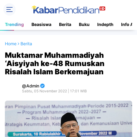
Trending
Beasiswa
Berita
Buku
Indepth
Info Ac
Home
Berita
Muktamar Muhammadiyah
‘Aisyiyah ke-48 Rumuskan
Risalah Islam Berkemajuan
Admin
Sabtu, 05 November 2022 | 17:01 WIB