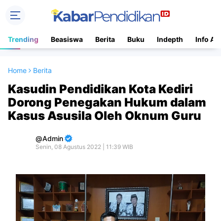
Trending
Beasiswa
Berita
Buku
Indepth
Info Ac
Home
Berita
Kasudin Pendidikan Kota Kediri
Dorong Penegakan Hukum dalam
Kasus Asusila Oleh Oknum Guru
Admin
Senin, 08 Agustus 2022 | 11:39 WIB