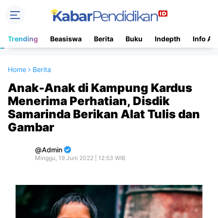
Trending
Beasiswa
Berita
Buku
Indepth
Info Ac
Home
Berita
Anak-Anak di Kampung Kardus
Menerima Perhatian, Disdik
Samarinda Berikan Alat Tulis dan
Gambar
Admin
Minggu, 19 Juni 2022 | 12:53 WIB