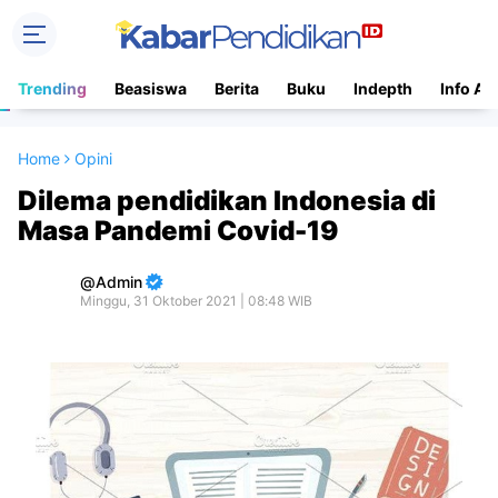
Trending
Beasiswa
Berita
Buku
Indepth
Info Ac
Home
Opini
Dilema pendidikan Indonesia di
Masa Pandemi Covid-19
Admin
Minggu, 31 Oktober 2021 | 08:48 WIB