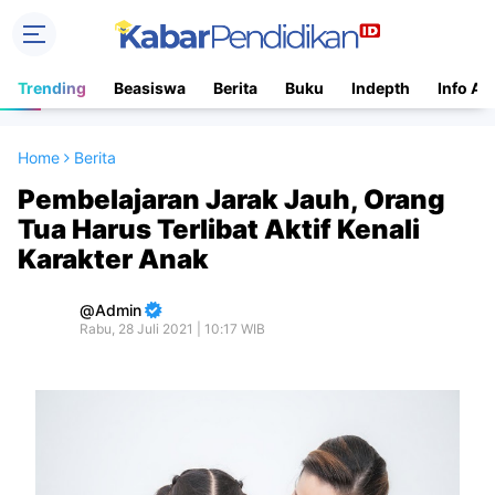
Trending
Beasiswa
Berita
Buku
Indepth
Info Ac
Home
Berita
Pembelajaran Jarak Jauh, Orang
Tua Harus Terlibat Aktif Kenali
Karakter Anak
Admin
Rabu, 28 Juli 2021 | 10:17 WIB