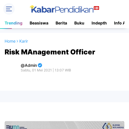
Trending
Beasiswa
Berita
Buku
Indepth
Info Ac
Home
Karir
Risk MAnagement Officer
Admin
Sabtu, 01 Mei 2021 | 13:07 WIB